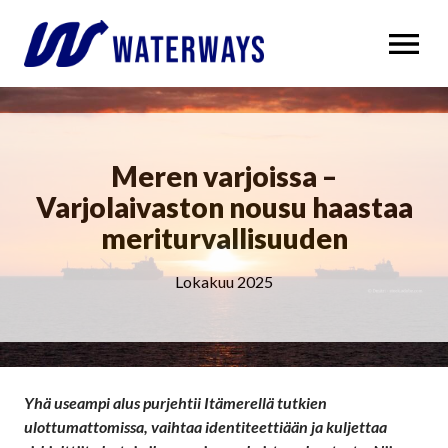
OPEN MENU
Meren varjoissa –
Varjolaivaston nousu haastaa
meriturvallisuuden
Lokakuu 2025
Yhä useampi alus purjehtii Itämerellä tutkien
ulottumattomissa, vaihtaa identiteettiään ja kuljettaa