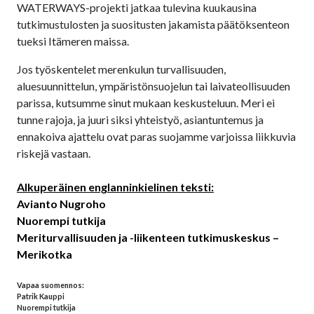
WATERWAYS-projekti jatkaa tulevina kuukausina
tutkimustulosten ja suositusten jakamista päätöksenteon
tueksi Itämeren maissa.
Jos työskentelet merenkulun turvallisuuden,
aluesuunnittelun, ympäristönsuojelun tai laivateollisuuden
parissa, kutsumme sinut mukaan keskusteluun. Meri ei
tunne rajoja, ja juuri siksi yhteistyö, asiantuntemus ja
ennakoiva ajattelu ovat paras suojamme varjoissa liikkuvia
riskejä vastaan.
Alkuperäinen englanninkielinen teksti:
Avianto Nugroho
Nuorempi tutkija
Meriturvallisuuden ja -liikenteen tutkimuskeskus –
Merikotka
Vapaa suomennos:
Patrik Kauppi
Nuorempi tutkija