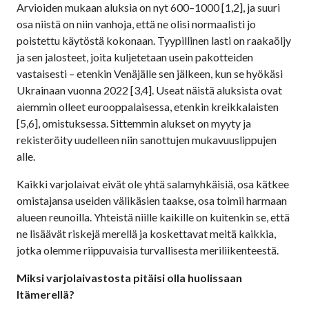
Arvioiden mukaan aluksia on nyt 600–1000 [1,2], ja suuri
osa niistä on niin vanhoja, että ne olisi normaalisti jo
poistettu käytöstä kokonaan. Tyypillinen lasti on raakaöljy
ja sen jalosteet, joita kuljetetaan usein pakotteiden
vastaisesti – etenkin Venäjälle sen jälkeen, kun se hyökäsi
Ukrainaan vuonna 2022 [3,4]. Useat näistä aluksista ovat
aiemmin olleet eurooppalaisessa, etenkin kreikkalaisten
[5,6], omistuksessa. Sittemmin alukset on myyty ja
rekisteröity uudelleen niin sanottujen mukavuuslippujen
alle.
Kaikki varjolaivat eivät ole yhtä salamyhkäisiä, osa kätkee
omistajansa useiden välikäsien taakse, osa toimii harmaan
alueen reunoilla. Yhteistä niille kaikille on kuitenkin se, että
ne lisäävät riskejä merellä ja koskettavat meitä kaikkia,
jotka olemme riippuvaisia turvallisesta meriliikenteestä.
Miksi varjolaivastosta pitäisi olla huolissaan
Itämerellä?