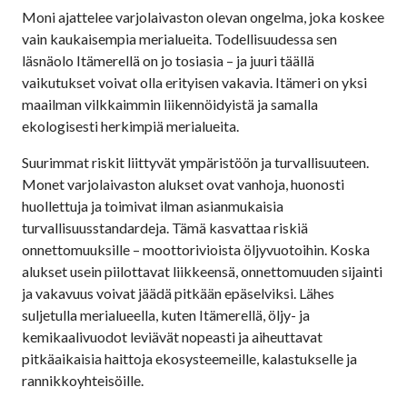
Moni ajattelee varjolaivaston olevan ongelma, joka koskee
vain kaukaisempia merialueita. Todellisuudessa sen
läsnäolo Itämerellä on jo tosiasia – ja juuri täällä
vaikutukset voivat olla erityisen vakavia. Itämeri on yksi
maailman vilkkaimmin liikennöidyistä ja samalla
ekologisesti herkimpiä merialueita.
Suurimmat riskit liittyvät ympäristöön ja turvallisuuteen.
Monet varjolaivaston alukset ovat vanhoja, huonosti
huollettuja ja toimivat ilman asianmukaisia
turvallisuusstandardeja. Tämä kasvattaa riskiä
onnettomuuksille – moottorivioista öljyvuotoihin. Koska
alukset usein piilottavat liikkeensä, onnettomuuden sijainti
ja vakavuus voivat jäädä pitkään epäselviksi. Lähes
suljetulla merialueella, kuten Itämerellä, öljy- ja
kemikaalivuodot leviävät nopeasti ja aiheuttavat
pitkäaikaisia haittoja ekosysteemeille, kalastukselle ja
rannikkoyhteisöille.