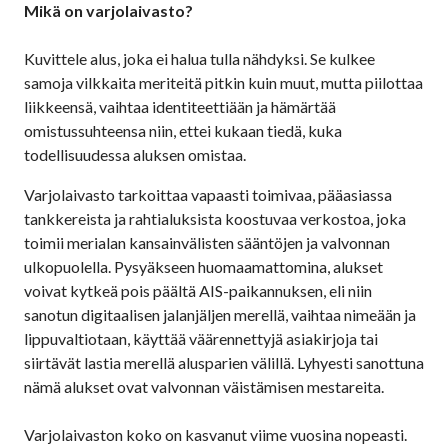
Mikä on varjolaivasto?
Kuvittele alus, joka ei halua tulla nähdyksi. Se kulkee
samoja vilkkaita meriteitä pitkin kuin muut, mutta piilottaa
liikkeensä, vaihtaa identiteettiään ja hämärtää
omistussuhteensa niin, ettei kukaan tiedä, kuka
todellisuudessa aluksen omistaa.
Varjolaivasto tarkoittaa vapaasti toimivaa, pääasiassa
tankkereista ja rahtialuksista koostuvaa verkostoa, joka
toimii merialan kansainvälisten sääntöjen ja valvonnan
ulkopuolella. Pysyäkseen huomaamattomina, alukset
voivat kytkeä pois päältä AIS-paikannuksen, eli niin
sanotun digitaalisen jalanjäljen merellä, vaihtaa nimeään ja
lippuvaltiotaan, käyttää väärennettyjä asiakirjoja tai
siirtävät lastia merellä alusparien välillä. Lyhyesti sanottuna
nämä alukset ovat valvonnan väistämisen mestareita.
Varjolaivaston koko on kasvanut viime vuosina nopeasti.