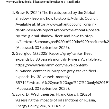
Meriturvallisuuden ja -liikenteen tutkimuskeskus – Merikotka
Braw, E. (2024) The threats posed by the Global
Shadow Fleet-and how to stop it, Atlantic Council.
Available at: https://www.atlanticcouncil.org/in-
depth-research-reports/report/the-threats-posed-
by-the-global-shadow-fleet-and-how-to-stop-
it/#:~:text=Summary,and%20to%20the%20maritime%2
(Accessed: 30 September 2025).
Georgiou, G. (2025) Report: ‘grey’ tanker fleet
expands by 30 vessels monthly, Riviera. Available at:
https://www.rivieramm.com/news-content-
hub/news-content-hub/report-grey-tanker-fleet-
expands-by-30-vessels-monthly-
85714#:~:text=A%20year%20ago%2C%20only%20191,
(Accessed: 30 September 2025).
Spiro, D., Wachtmeister, H. and Gars, J. (2025)
‘Assessing the impacts of oil sanctions on Russia’,
Energy Policy, 206, p. 114739.