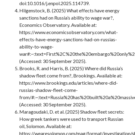
doi:10.1016/j.enpol.2025.114739.
Hilgenstock, B. (2025) What effects have energy
sanctions had on Russia’s ability to wage war?,
Economics Observatory. Available at:
https://www.economicsobservatory.com/what-
effects-have-energy-sanctions-had-on-russias-
ability-to-wage-
war#:~:text=First%2C%20the%20embargo%20only%20
(Accessed: 30 September 2025).
Brooks, R. and Harris, B. (2025) Where did Russia’s
shadow fleet come from?, Brookings. Available at:
https://www.brookings.edu/articles/where-did-
russias-shadow-fleet-come-
from/#:~:text=Russia%20has%20built%20a%20massiv
(Accessed: 30 September 2025).
Maragoudaki, D. et al. (2025) Shadow fleet secrets:
How greek tankers were used to transport Russian
oil, Solomon. Available at:
https://wearesolomon.com/mag/format/investigation/