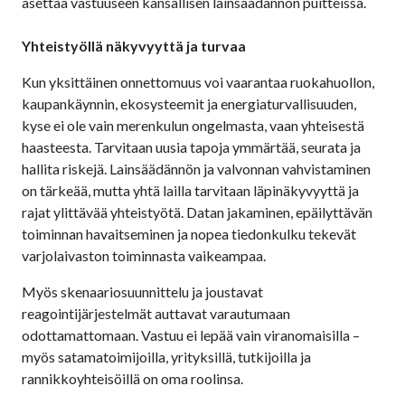
asettaa vastuuseen kansallisen lainsäädännön puitteissa.
Yhteistyöllä näkyvyyttä ja turvaa
Kun yksittäinen onnettomuus voi vaarantaa ruokahuollon,
kaupankäynnin, ekosysteemit ja energiaturvallisuuden,
kyse ei ole vain merenkulun ongelmasta, vaan yhteisestä
haasteesta. Tarvitaan uusia tapoja ymmärtää, seurata ja
hallita riskejä. Lainsäädännön ja valvonnan vahvistaminen
on tärkeää, mutta yhtä lailla tarvitaan läpinäkyvyyttä ja
rajat ylittävää yhteistyötä. Datan jakaminen, epäilyttävän
toiminnan havaitseminen ja nopea tiedonkulku tekevät
varjolaivaston toiminnasta vaikeampaa.
Myös skenaariosuunnittelu ja joustavat
reagointijärjestelmät auttavat varautumaan
odottamattomaan. Vastuu ei lepää vain viranomaisilla –
myös satamatoimijoilla, yrityksillä, tutkijoilla ja
rannikkoyhteisöillä on oma roolinsa.