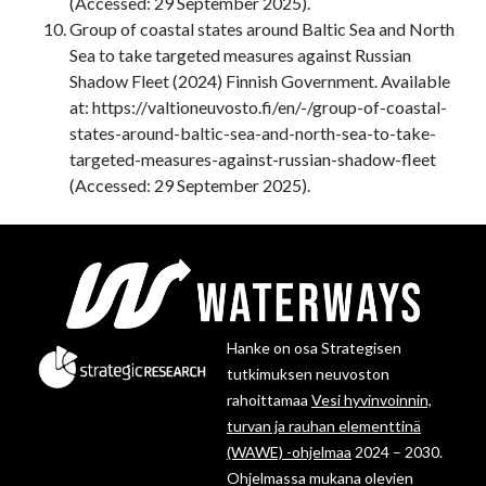
(Accessed: 29 September 2025).
Group of coastal states around Baltic Sea and North
Sea to take targeted measures against Russian
Shadow Fleet (2024) Finnish Government. Available
at: https://valtioneuvosto.fi/en/-/group-of-coastal-
states-around-baltic-sea-and-north-sea-to-take-
targeted-measures-against-russian-shadow-fleet
(Accessed: 29 September 2025).
Hanke on osa Strategisen
tutkimuksen neuvoston
rahoittamaa
Vesi hyvinvoinnin,
turvan ja rauhan elementtinä
(WAWE) -ohjelmaa
2024 – 2030.
Ohjelmassa mukana olevien