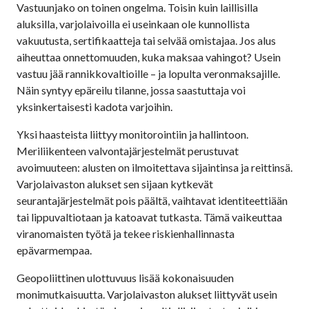
Vastuunjako on toinen ongelma. Toisin kuin laillisilla
aluksilla, varjolaivoilla ei useinkaan ole kunnollista
vakuutusta, sertifikaatteja tai selvää omistajaa. Jos alus
aiheuttaa onnettomuuden, kuka maksaa vahingot? Usein
vastuu jää rannikkovaltioille – ja lopulta veronmaksajille.
Näin syntyy epäreilu tilanne, jossa saastuttaja voi
yksinkertaisesti kadota varjoihin.
Yksi haasteista liittyy monitorointiin ja hallintoon.
Meriliikenteen valvontajärjestelmät perustuvat
avoimuuteen: alusten on ilmoitettava sijaintinsa ja reittinsä.
Varjolaivaston alukset sen sijaan kytkevät
seurantajärjestelmät pois päältä, vaihtavat identiteettiään
tai lippuvaltiotaan ja katoavat tutkasta. Tämä vaikeuttaa
viranomaisten työtä ja tekee riskienhallinnasta
epävarmempaa.
Geopoliittinen ulottuvuus lisää kokonaisuuden
monimutkaisuutta. Varjolaivaston alukset liittyvät usein