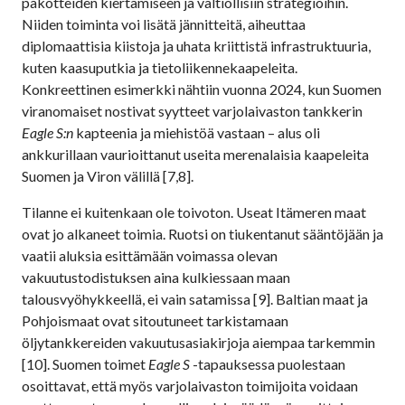
pakotteiden kiertämiseen ja valtiollisiin strategioihin.
Niiden toiminta voi lisätä jännitteitä, aiheuttaa
diplomaattisia kiistoja ja uhata kriittistä infrastruktuuria,
kuten kaasuputkia ja tietoliikennekaapeleita.
Konkreettinen esimerkki nähtiin vuonna 2024, kun Suomen
viranomaiset nostivat syytteet varjolaivaston tankkerin
Eagle S:n
kapteenia ja miehistöä vastaan – alus oli
ankkurillaan vaurioittanut useita merenalaisia kaapeleita
Suomen ja Viron välillä [7,8].
Tilanne ei kuitenkaan ole toivoton. Useat Itämeren maat
ovat jo alkaneet toimia. Ruotsi on tiukentanut sääntöjään ja
vaatii aluksia esittämään voimassa olevan
vakuutustodistuksen aina kulkiessaan maan
talousvyöhykkeellä, ei vain satamissa [9]. Baltian maat ja
Pohjoismaat ovat sitoutuneet tarkistamaan
öljytankkereiden vakuutusasiakirjoja aiempaa tarkemmin
[10]. Suomen toimet
Eagle S
-tapauksessa puolestaan
osoittavat, että myös varjolaivaston toimijoita voidaan