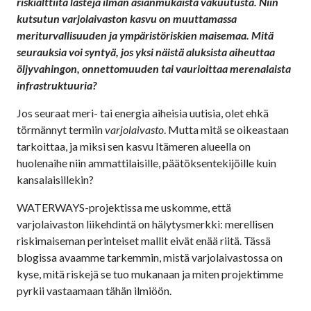
riskialttiita lasteja ilman asianmukaista vakuutusta. Niin
kutsutun varjolaivaston kasvu on muuttamassa
meriturvallisuuden ja ympäristöriskien maisemaa. Mitä
seurauksia voi syntyä, jos yksi näistä aluksista aiheuttaa
öljyvahingon, onnettomuuden tai vaurioittaa merenalaista
infrastruktuuria?
Jos seuraat meri- tai energia aiheisia uutisia, olet ehkä
törmännyt termiin
varjolaivasto
. Mutta mitä se oikeastaan
tarkoittaa, ja miksi sen kasvu Itämeren alueella on
huolenaihe niin ammattilaisille, päätöksentekijöille kuin
kansalaisillekin?
WATERWAYS-projektissa me uskomme, että
varjolaivaston liikehdintä on hälytysmerkki: merellisen
riskimaiseman perinteiset mallit eivät enää riitä. Tässä
blogissa avaamme tarkemmin, mistä varjolaivastossa on
kyse, mitä riskejä se tuo mukanaan ja miten projektimme
pyrkii vastaamaan tähän ilmiöön.