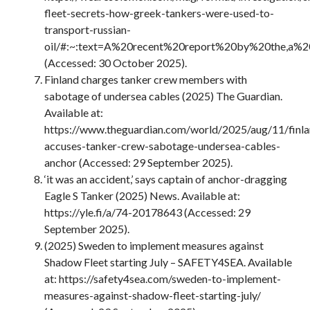
fleet-secrets-how-greek-tankers-were-used-to-
transport-russian-
oil/#:~:text=A%20recent%20report%20by%20the,a%2
(Accessed: 30 October 2025).
Finland charges tanker crew members with
sabotage of undersea cables (2025) The Guardian.
Available at:
https://www.theguardian.com/world/2025/aug/11/finla
accuses-tanker-crew-sabotage-undersea-cables-
anchor (Accessed: 29 September 2025).
‘it was an accident,’ says captain of anchor-dragging
Eagle S Tanker (2025) News. Available at:
https://yle.fi/a/74-20178643 (Accessed: 29
September 2025).
(2025) Sweden to implement measures against
Shadow Fleet starting July – SAFETY4SEA. Available
at: https://safety4sea.com/sweden-to-implement-
measures-against-shadow-fleet-starting-july/