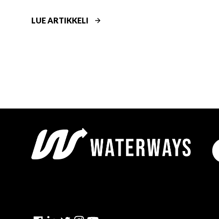
K
LUE ARTIKKELI
I
R
I
S
T
Y
V
Ä
T
U
R
V
A
L
L
I