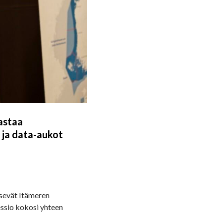
aastaa
 ja data-aukot
tsevät Itämeren
essio kokosi yhteen