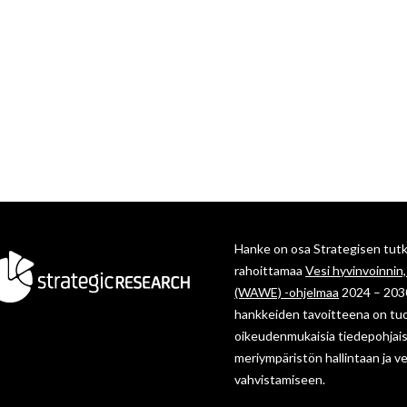
Hanke on osa Strategisen tu
rahoittamaa
Vesi hyvinvoinnin
(WAWE) -ohjelmaa
2024 – 203
hankkeiden tavoitteena on tuo
oikeudenmukaisia tiedepohjaisi
meriympäristön hallintaan ja v
vahvistamiseen.