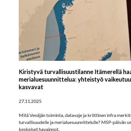
Kiristyvä turvallisuustilanne Itämerellä h
merialuesuunnittelua: yhteistyö vaikeutuu
kasvavat
27.11.2025
Mitä Venäjän toiminta, datavaje ja kriittinen infra merki
turvallisuudelle ja merialuesuunnittelulle? MSP-päivän s
keskeiset havainnot.