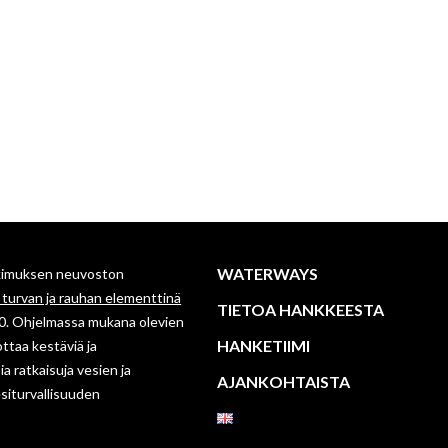
WATERWAYS
tkimuksen neuvoston
, turvan ja rauhan elementtinä
TIETOA HANKKEESTA
0. Ohjelmassa mukana olevien
HANKETIIMI
ttaa kestäviä ja
a ratkaisuja vesien ja
AJANKOHTAISTA
esiturvallisuuden