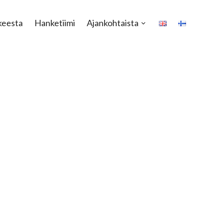
keesta
Hanketiimi
Ajankohtaista
Open
sub-
menu